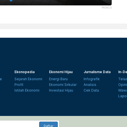
PEXELS
Ekonopedia
Ekonomi Hijau
Jurnalisme Data
In-De
e
Sejarah Ekonomi
Energi Baru
Infografik
Tela
Profil
Ekonomi Sirkular
Analisis
Opin
Istilah Ekonomi
Investasi Hijau
Cek Data
Wawa
Lapo
Daftar