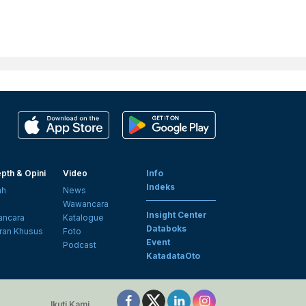
pth & Opini
Video
Info
Indeks
ah
News
i
Wawancara
Insight Center
ncara
Katalogue
Databoks
ran Khusus
Foto
Event
Podcast
KatadataOto
Ikuti Kami