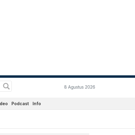
8 Agustus 2026
ideo
Podcast
Info
ini Hari Ini - Katadata.co