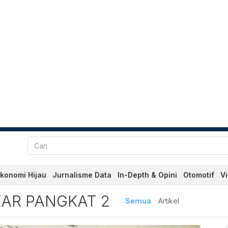
konomi Hijau
Jurnalisme Data
In-Depth & Opini
Otomotif
V
Pangkat 2 Terbaru dan Terk
AR PANGKAT 2
Semua
Artikel