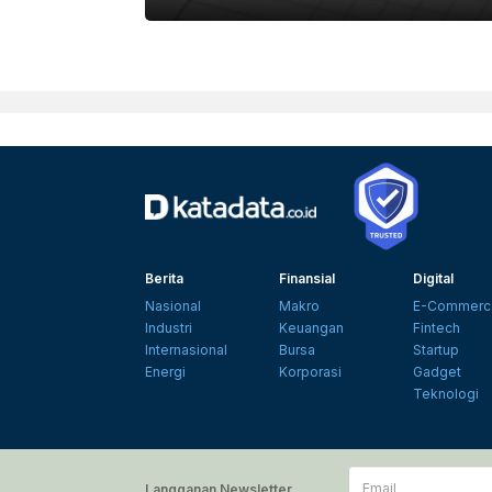
Berita
Finansial
Digital
Nasional
Makro
E-Commerc
Industri
Keuangan
Fintech
Internasional
Bursa
Startup
Energi
Korporasi
Gadget
Teknologi
Email
Langganan Newsletter