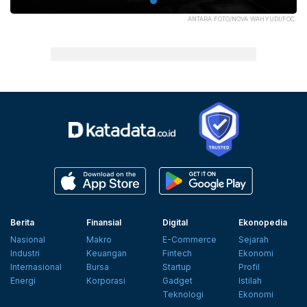
ANTARA FOTO/NOVA WAHYUDI/FOC.
Berita
Finansial
Digital
Ekonopedia
Nasional
Makro
E-Commerce
Sejarah
Industri
Keuangan
Fintech
Ekonomi
Internasional
Bursa
Startup
Profil
Energi
Korporasi
Gadget
Istilah
Teknologi
Ekonomi