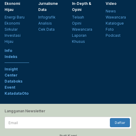
Ekonomi
Jurnalisme
In-Depth &
Video
Hijau
Data
Opini
News
Energi Baru
Infografik
Telaah
Wawancara
Ekonomi
Analisis
Opini
Katalogue
Sirkular
Cek Data
Wawancara
Foto
Investasi
Laporan
Podcast
Hijau
Khusus
Info
Indeks
Insight
Center
Databoks
Event
KatadataOto
Langganan Newsletter
Email
Daftar
Ikuti Kami