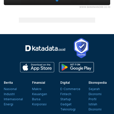
WWW.BANKMANDIRI.CO.ID
Berita
Finansial
Digital
Ekonopedia
Nasional
Makro
E-Commerce
Sejarah
Industri
Keuangan
Fintech
Ekonomi
Internasional
Bursa
Startup
Profil
Energi
Korporasi
Gadget
Istilah
Teknologi
Ekonomi