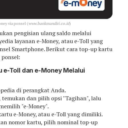
ney via ponsel (
www.bankmandiri.co.id
)
kan pengisian ulang saldo melalui
nyedia layanan e-Money, atau e-Toll yang
onsel Smartphone. Berikut cara top-up kartu
 ponsel:
u e-Toll dan e-Money Melalui
opedia di perangkat Anda.
temukan dan pilih opsi "Tagihan", lalu
memilih "e-Money".
rtu e-Money, atau e-Toll yang dimiliki.
n nomor kartu, pilih nominal top-up