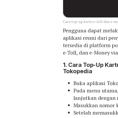
Cara top-up kartu e-toll dan e-mo
Pengguna dapat melaku
aplikasi resmi dari pe
tersedia di platform p
e-Toll, dan e-Money via
1. Cara Top-Up Kart
Tokopedia
Buka aplikasi Tok
Pada menu utama, 
lanjutkan dengan 
Masukkan nomor ka
Setelah memasukka