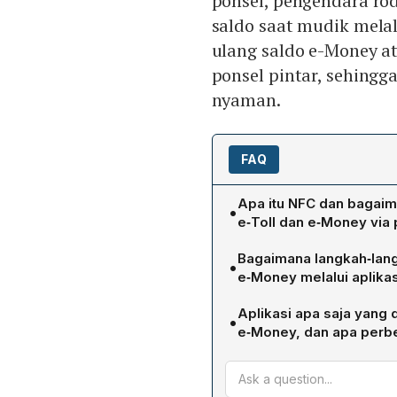
ponsel, pengendara ro
saldo saat mudik melal
ulang saldo e-Money at
ponsel pintar, sehingg
nyaman.
FAQ
Apa itu NFC dan bagaim
•
e‑Toll dan e‑Money via
NFC (Near Field Communic
Bagaimana langkah‑lang
•
memungkinkan dua perangka
e‑Money melalui aplika
sangat dekat, biasanya tid
1. Buka aplikasi Tokopedi
dilengkapi NFC dapat mem
Aplikasi apa saja yang d
•
utama, kemudian pilih “e‑
ditempelkan di belakang 
e‑Money, dan apa perb
yang akan di‑top‑up. 4. Te
saldo melalui aplikasi yan
Berbagai aplikasi mendukun
atau “Bayar”, lalu tinjau 
langsung dan berjarak pen
Bank Mandiri, Shopee, OV
diinginkan, misalnya trans
memerlukan perantara fisik