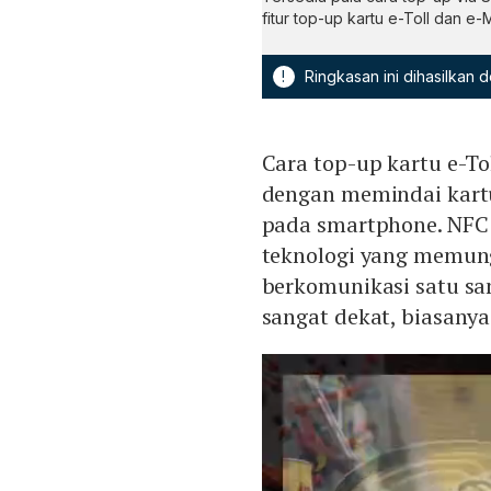
fitur top-up kartu e-Toll dan e
!
Ringkasan ini dihasilkan
Cara top-up kartu e-To
dengan memindai kart
pada smartphone. NFC
teknologi yang memung
berkomunikasi satu sa
sangat dekat, biasanya 