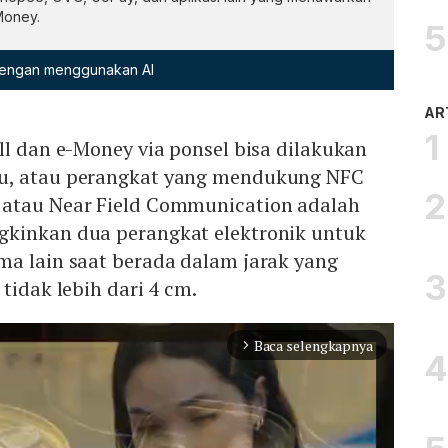
-Money.
 dengan menggunakan AI
AR
ll dan e-Money via ponsel bisa dilakukan
u, atau perangkat yang mendukung NFC
 atau Near Field Communication adalah
kinkan dua perangkat elektronik untuk
ma lain saat berada dalam jarak yang
tidak lebih dari 4 cm.
Baca selengkapnya
arrow_forward_ios