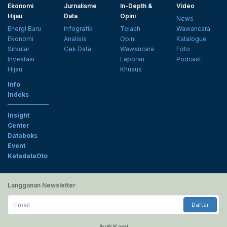
Ekonomi
Jurnalisme
In-Depth &
Video
Hijau
Data
Opini
News
Energi Baru
Infografik
Telaah
Wawancara
Ekonomi
Analisis
Opini
Katalogue
Sirkular
Cek Data
Wawancara
Foto
Investasi
Laporan
Podcast
Hijau
Khusus
Info
Indeks
Insight
Center
Databoks
Event
KatadataOto
Langganan Newsletter
Email
Daftar
Ikuti Kami