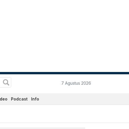
7 Agustus 2026
ideo
Podcast
Info
ni Hari Ini - Katadata.co.