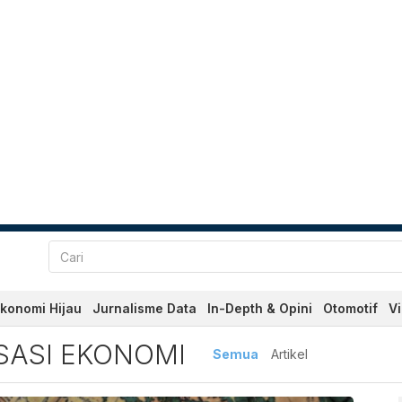
konomi Hijau
Jurnalisme Data
In-Depth & Opini
Otomotif
V
 Ekonomi Terbaru dan Terki
SASI EKONOMI
Semua
Artikel