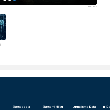
PEXELS
i
Ekonopedia
Ekonomi Hijau
Jurnalisme Data
In-De