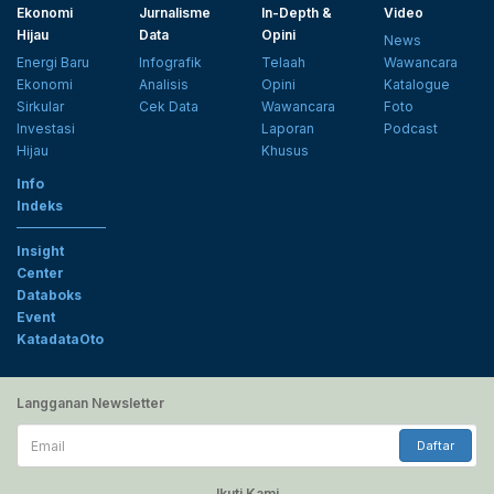
Ekonomi
Jurnalisme
In-Depth &
Video
Hijau
Data
Opini
News
Energi Baru
Infografik
Telaah
Wawancara
Ekonomi
Analisis
Opini
Katalogue
Sirkular
Cek Data
Wawancara
Foto
Investasi
Laporan
Podcast
Hijau
Khusus
Info
Indeks
Insight
Center
Databoks
Event
KatadataOto
Langganan Newsletter
Email
Daftar
Ikuti Kami