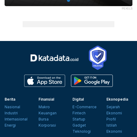
PEXELS
Berita
Finansial
Digital
Ekonopedia
Nasional
Makro
E-Commerce
Sejarah
Industri
Keuangan
Fintech
Ekonomi
Internasional
Bursa
Startup
Profil
Energi
Korporasi
Gadget
Istilah
Teknologi
Ekonomi