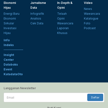
Ekonomi
Jurnalisme
In-Depth &
Video
Hijau
Data
Opini
News
Energi Baru
Infografik
Telaah
Wawancara
Ekonomi
Analisis
Opini
Katalogue
Sirkular
Cek Data
Wawancara
Foto
Investasi
Laporan
Podcast
Hijau
Khusus
Info
Indeks
Insight
Center
Databoks
Event
KatadataOto
Langganan Newsletter
Email
Daftar
Ikuti Kami