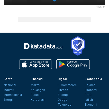
FREEPIK
Berita
Finansial
Digital
Ekonopedia
Nasional
Makro
E-Commerce
Sejarah
Industri
Keuangan
Fintech
Ekonomi
Internasional
Bursa
Startup
Profil
Energi
Korporasi
Gadget
Istilah
Teknologi
Ekonomi