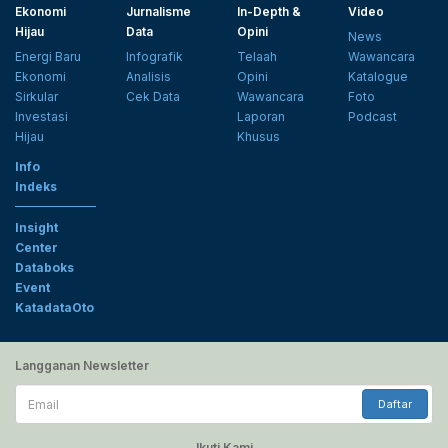
Ekonomi
Jurnalisme
In-Depth &
Video
Hijau
Data
Opini
News
Energi Baru
Infografik
Telaah
Wawancara
Ekonomi
Analisis
Opini
Katalogue
Sirkular
Cek Data
Wawancara
Foto
Investasi
Laporan
Podcast
Hijau
Khusus
Info
Indeks
Insight
Center
Databoks
Event
KatadataOto
Langganan Newsletter
Email
Daftar
Ikuti Kami