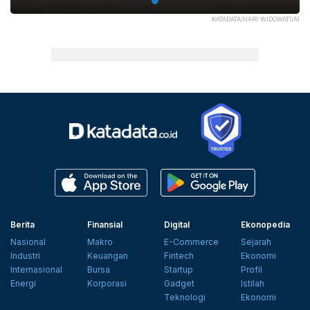
KATADATA/HARI WIDOWATI/AI
Berita
Finansial
Digital
Ekonopedia
Nasional
Makro
E-Commerce
Sejarah
Industri
Keuangan
Fintech
Ekonomi
Internasional
Bursa
Startup
Profil
Energi
Korporasi
Gadget
Istilah
Teknologi
Ekonomi