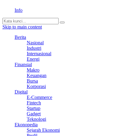
Info
Skip to main content
Berita
Nasional
Industri
Internasional
Energi
Finansial
Makro
Keuangan
Bursa
Korporasi
Digital
E-Commerce
Fintech
Startup
Gadget
Teknologi
Ekonopedia
Sejarah Ekonomi
Profil