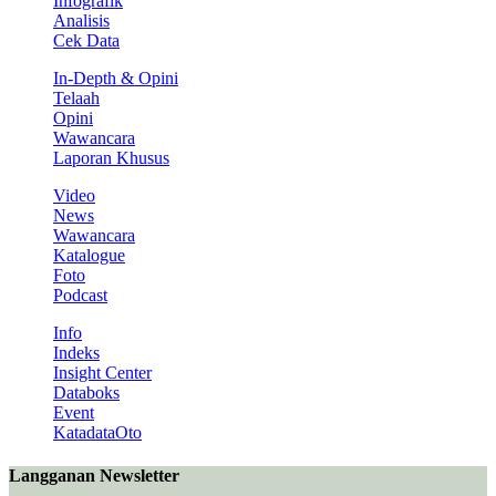
Infografik
Analisis
Cek Data
In-Depth & Opini
Telaah
Opini
Wawancara
Laporan Khusus
Video
News
Wawancara
Katalogue
Foto
Podcast
Info
Indeks
Insight Center
Databoks
Event
KatadataOto
Langganan Newsletter