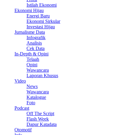
Istilah Ekonomi
Ekonomi Hijau
Energi Baru
Ekonomi Sirkular
Investasi Hijau
Jurnalisme Data
Infografik
Analisis
Cek Data
In-Depth & Opini
Telaah
Opini
Wawancara
Laporan Khusus
Video
News
Wawancara
Katalogue
Foto
Podcast
Off The Script
Flash Week
Dapur Katadata
Otomotif