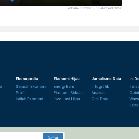
ANTARA FOTO/DEDHEZ ANGGARA/AWW.
Ekonopedia
Ekonomi Hijau
Jurnalisme Data
In-De
e
Sejarah Ekonomi
Energi Baru
Infografik
Tela
Profil
Ekonomi Sirkular
Analisis
Opin
Istilah Ekonomi
Investasi Hijau
Cek Data
Wawa
Lapo
Daftar