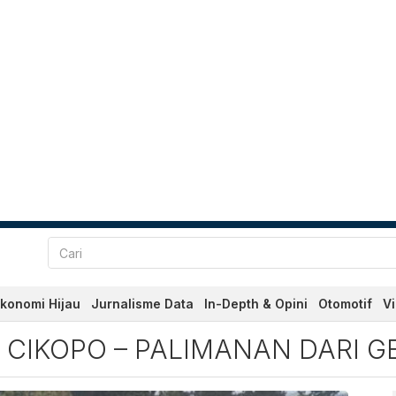
konomi Hijau
Jurnalisme Data
In-Depth & Opini
Otomotif
V
ikopo – Palimanan dari Ger
L CIKOPO – PALIMANAN DARI