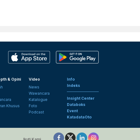
pth & Opini
Video
Info
Indeks
ah
News
i
Wawancara
Insight Center
ncara
Katalogue
Databoks
ran Khusus
Foto
Event
Podcast
KatadataOto
Ikuti Kami