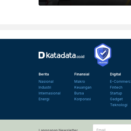
Berita
Finansial
Digital
Nasional
Makro
E-Commerc
Industri
Keuangan
Fintech
Internasional
Bursa
Startup
Energi
Korporasi
Gadget
Teknologi
Email
Langganan Newsletter