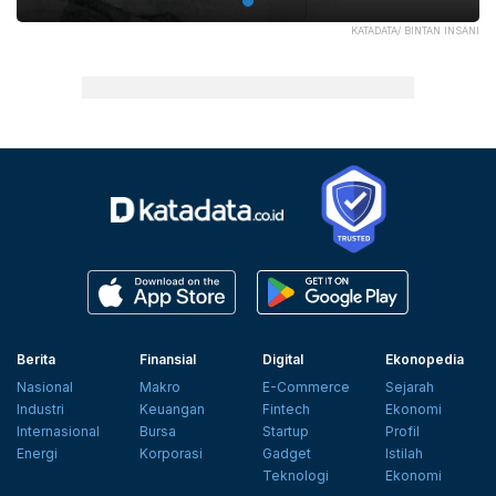
KATADATA/ BINTAN INSANI
Berita
Finansial
Digital
Ekonopedia
Nasional
Makro
E-Commerce
Sejarah
Industri
Keuangan
Fintech
Ekonomi
Internasional
Bursa
Startup
Profil
Energi
Korporasi
Gadget
Istilah
Teknologi
Ekonomi