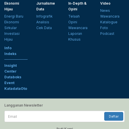
Ekonomi
Jurnalisme
In-Depth &
Video
Hijau
Data
Opini
News
Energi Baru
Infografik
Telaah
Wawancara
Ekonomi
Analisis
Opini
Katalogue
Sirkular
Cek Data
Wawancara
Foto
Investasi
Laporan
Podcast
Hijau
Khusus
Info
Indeks
Insight
Center
Databoks
Event
KatadataOto
Langganan Newsletter
Email
Daftar
Ikuti Kami