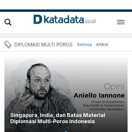
Berita Terbaru Diplomasi 
DIPLOMASI MULTI POROS
Semua
Artikel
Singapura, India, dan Batas Material
Diplomasi Multi-Poros Indonesia