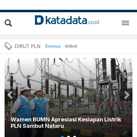
Berita Dirut PLN Terbaru d
DIRUT PLN
Semua
Artikel
Wamen BUMN Apresiasi Kesiapan Listrik
PLN Sambut Nataru