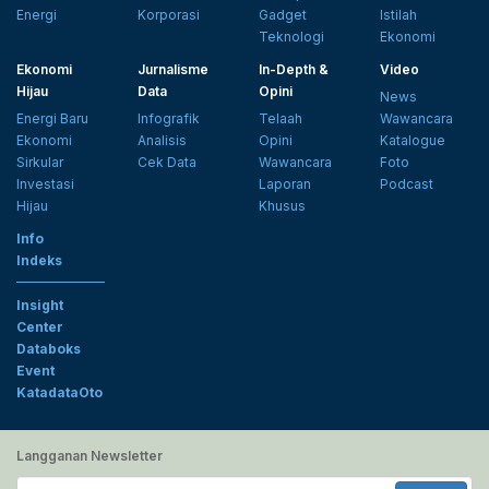
Energi
Korporasi
Gadget
Istilah
Teknologi
Ekonomi
Ekonomi
Jurnalisme
In-Depth &
Video
Hijau
Data
Opini
News
Energi Baru
Infografik
Telaah
Wawancara
Ekonomi
Analisis
Opini
Katalogue
Sirkular
Cek Data
Wawancara
Foto
Investasi
Laporan
Podcast
Hijau
Khusus
Info
Indeks
Insight
Center
Databoks
Event
KatadataOto
Langganan Newsletter
Email