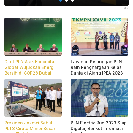
PLN
PLN
Dirut PLN Ajak Komunitas
Layanan Pelanggan PLN
Global Wujudkan Energi
Raih Penghargaan Kelas
Bersih di COP28 Dubai
Dunia di Ajang IPEA 2023
Presiden Jokowi Sebut
PLN Electric Run 2023 Siap
PLTS Cirata Mimpi Besar
Digelar, Berikut Informasi