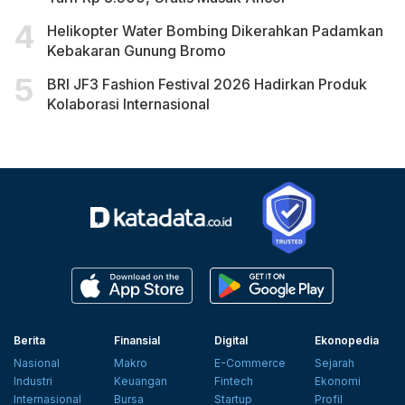
Helikopter Water Bombing Dikerahkan Padamkan
Kebakaran Gunung Bromo
BRI JF3 Fashion Festival 2026 Hadirkan Produk
Kolaborasi Internasional
Berita
Finansial
Digital
Ekonopedia
Nasional
Makro
E-Commerce
Sejarah
Industri
Keuangan
Fintech
Ekonomi
Internasional
Bursa
Startup
Profil