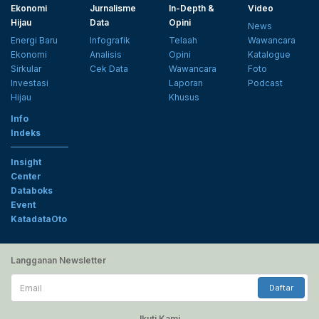
Ekonomi
Jurnalisme
In-Depth &
Video
Hijau
Data
Opini
News
Energi Baru
Infografik
Telaah
Wawancara
Ekonomi
Analisis
Opini
Katalogue
Sirkular
Cek Data
Wawancara
Foto
Investasi
Laporan
Podcast
Hijau
Khusus
Info
Indeks
Insight
Center
Databoks
Event
KatadataOto
Langganan Newsletter
Email
Daftar
Ikuti Kami