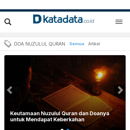
Berita Doa Nuzulul Quran 
DOA NUZULUL QURAN
Semua
Artikel
Keutamaan Nuzulul Quran dan Doanya
untuk Mendapat Keberkahan