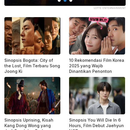
MDB
LOTTE ENTERNAINMENT
Sinopsis Bogota: City of
10 Rekomendasi Film Korea
the Lost, Film Terbaru Song
2025 yang Wajib
Joong Ki
Dinantikan Penonton
Sinopsis Uprising, Kisah
Sinopsis You Will Die In 6
Kang Dong Wong yang
Hours, Film Debut Jaehyun