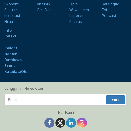
Ekonomi
Analisis
Opini
Katalogue
Sirkular
Cek Data
Wawancara
Foto
Investasi
Laporan
Podcast
Hijau
Khusus
Info
Indeks
Insight
Center
Databoks
Event
KatadataOto
Langganan Newsletter
Email
Daftar
Ikuti Kami