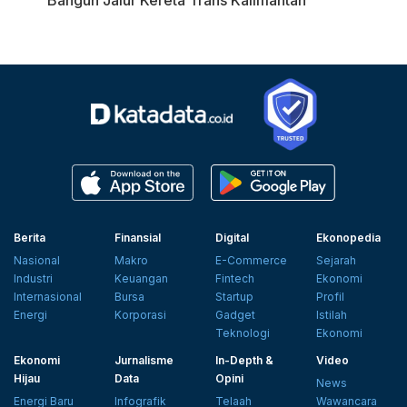
Berita
Finansial
Digital
Ekonopedia
Nasional
Makro
E-Commerce
Sejarah
Industri
Keuangan
Fintech
Ekonomi
Internasional
Bursa
Startup
Profil
Energi
Korporasi
Gadget
Istilah
Teknologi
Ekonomi
Ekonomi
Jurnalisme
In-Depth &
Video
Hijau
Data
Opini
News
Energi Baru
Infografik
Telaah
Wawancara