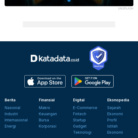
UNSPLASH
Berita
Finansial
Digital
Ekonopedia
Nasional
Makro
E-Commerce
Sejarah
Industri
Keuangan
Fintech
Ekonomi
Internasional
Bursa
Startup
Profil
Energi
Korporasi
Gadget
Istilah
Teknologi
Ekonomi