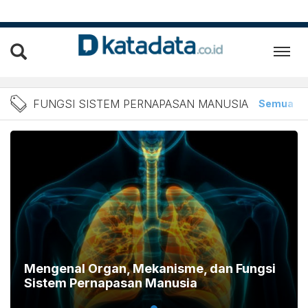
Berita Fungsi Sistem Pern
FUNGSI SISTEM PERNAPASAN MANUSIA
Semua
A
Mengenal Organ, Mekanisme, dan Fungsi
Sistem Pernapasan Manusia