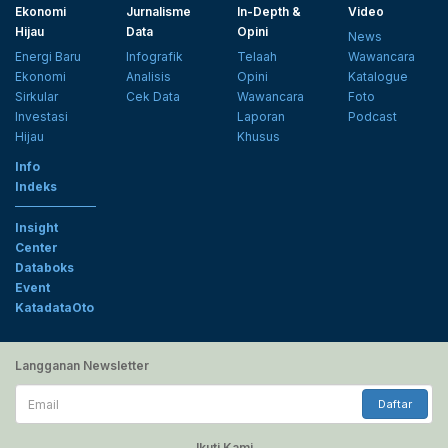
Ekonomi
Jurnalisme
In-Depth &
Video
Hijau
Data
Opini
News
Energi Baru
Infografik
Telaah
Wawancara
Ekonomi
Analisis
Opini
Katalogue
Sirkular
Cek Data
Wawancara
Foto
Investasi
Laporan
Podcast
Hijau
Khusus
Info
Indeks
Insight
Center
Databoks
Event
KatadataOto
Langganan Newsletter
Email
Daftar
Ikuti Kami