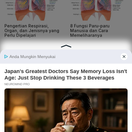
Pengertian Respirasi,
8 Fungsi Paru-paru
Organ, dan Jenisnya yang
Manusia dan Cara
Perlu Dipelajari
Memeliharanya