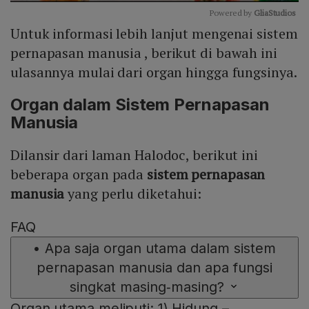
Powered by 
GliaStudios
Untuk informasi lebih lanjut mengenai sistem
Mute
pernapasan manusia , berikut di bawah ini
ulasannya mulai dari organ hingga fungsinya.
Organ
dalam Sistem Pernapasan
Manusia
Dilansir dari laman Halodoc, berikut ini
beberapa organ pada
sistem pernapasan
manusia
yang perlu diketahui:
FAQ
•
Apa saja organ utama dalam sistem
pernapasan manusia dan apa fungsi
singkat masing‑masing?
Organ utama meliputi: 1) Hidung –