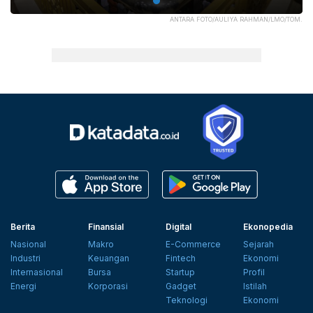
ANTARA FOTO/AULIYA RAHMAN/LMO/TOM.
Berita
Finansial
Digital
Ekonopedia
Nasional
Makro
E-Commerce
Sejarah
Industri
Keuangan
Fintech
Ekonomi
Internasional
Bursa
Startup
Profil
Energi
Korporasi
Gadget
Istilah
Teknologi
Ekonomi