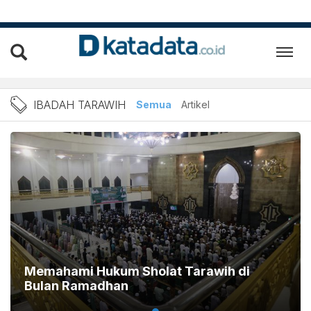
Berita ibadah tarawih Terb
IBADAH TARAWIH
Semua
Artikel
Memahami Hukum Sholat Tarawih di
Bulan Ramadhan