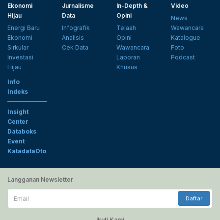
Ekonomi
Jurnalisme
In-Depth &
Video
Hijau
Data
Opini
News
Energi Baru
Infografik
Telaah
Wawancara
Ekonomi
Analisis
Opini
Katalogue
Sirkular
Cek Data
Wawancara
Foto
Investasi
Laporan
Podcast
Hijau
Khusus
Info
Indeks
Insight
Center
Databoks
Event
KatadataOto
Langganan Newsletter
Email
Daftar
Ikuti Kami