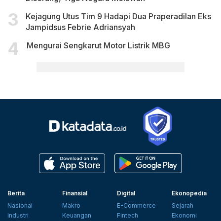
Kejagung Utus Tim 9 Hadapi Dua Praperadilan Eks
Jampidsus Febrie Adriansyah
Mengurai Sengkarut Motor Listrik MBG
Berita
Finansial
Digital
Ekonopedia
Nasional
Makro
E-Commerce
Sejarah
Industri
Keuangan
Fintech
Ekonomi