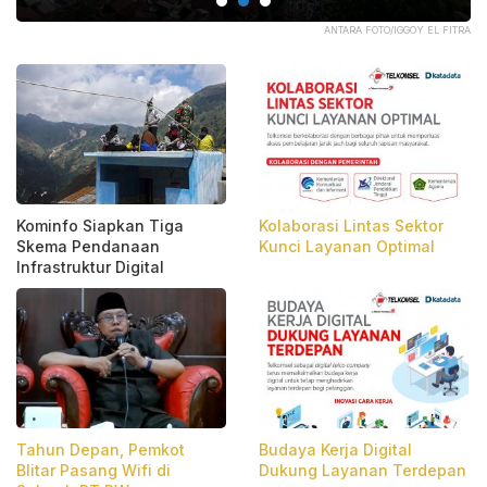
OMI
ANTARA FOTO/IGGOY EL FITRA
Kominfo Siapkan Tiga
Kolaborasi Lintas Sektor
Skema Pendanaan
Kunci Layanan Optimal
Infrastruktur Digital
Tahun Depan, Pemkot
Budaya Kerja Digital
Blitar Pasang Wifi di
Dukung Layanan Terdepan