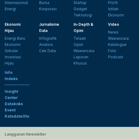
Internasional
Bursa
Startup
Profil
Energi
Korporasi
Gadget
Istilah
Teknologi
Ekonomi
Ekonomi
Jurnalisme
In-Depth &
Video
Hijau
Data
Opini
News
Energi Baru
Infografik
Telaah
Wawancara
Ekonomi
Analisis
Opini
Katalogue
Sirkular
Cek Data
Wawancara
Foto
Investasi
Laporan
Podcast
Hijau
Khusus
Info
Indeks
Insight
Center
Databoks
Event
KatadataOto
Langganan Newsletter