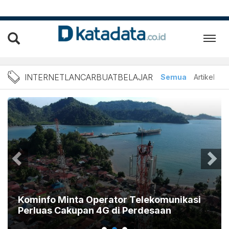
Berita InternetLancarBuatB
INTERNETLANCARBUATBELAJAR
Semua
Artikel
F
Kominfo Minta Operator Telekomunikasi
Perluas Cakupan 4G di Perdesaan