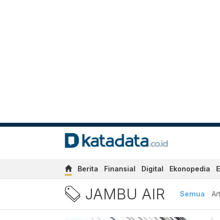
Berita
Finansial
Digital
Ekonopedia
E
Berita Jambu Air Terbaru d
JAMBU AIR
Semua
Ar