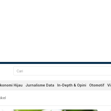
konomi Hijau
Jurnalisme Data
In-Depth & Opini
Otomotif
V
an Terkini Hari Ini - Kata
tikel