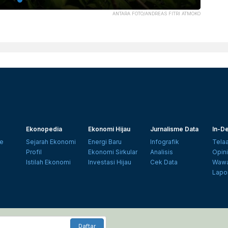
ANTARA FOTO/ANDREAS FITRI ATMOKO
Ekonopedia
Ekonomi Hijau
Jurnalisme Data
In-De
e
Sejarah Ekonomi
Energi Baru
Infografik
Tela
Profil
Ekonomi Sirkular
Analisis
Opin
Istilah Ekonomi
Investasi Hijau
Cek Data
Wawa
Lapo
Daftar