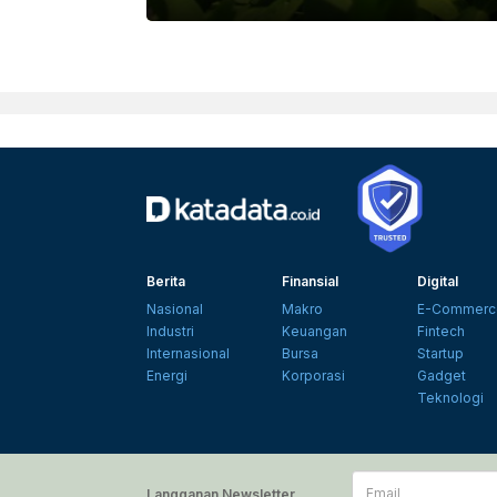
Berita
Finansial
Digital
Nasional
Makro
E-Commerc
Industri
Keuangan
Fintech
Internasional
Bursa
Startup
Energi
Korporasi
Gadget
Teknologi
Email
Langganan Newsletter