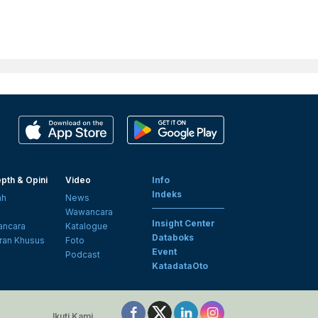
pth & Opini
Video
Info
Indeks
ah
News
i
Wawancara
Insight Center
ncara
Katalogue
Databoks
ran Khusus
Foto
Event
Podcast
KatadataOto
Ikuti Kami