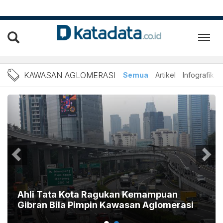
Berita Kawasan Aglomerasi
KAWASAN AGLOMERASI
Semua
Artikel
Infografik
Ahli Tata Kota Ragukan Kemampuan
Gibran Bila Pimpin Kawasan Aglomerasi