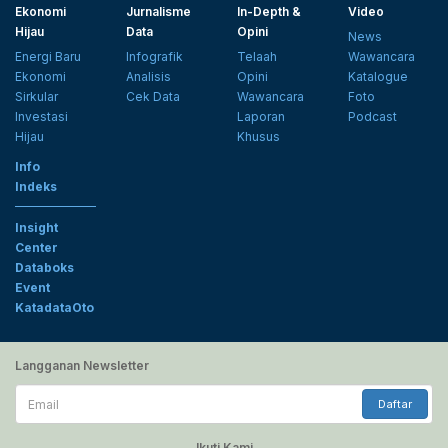
Ekonomi
Jurnalisme
In-Depth &
Video
Hijau
Data
Opini
News
Energi Baru
Infografik
Telaah
Wawancara
Ekonomi
Analisis
Opini
Katalogue
Sirkular
Cek Data
Wawancara
Foto
Investasi
Laporan
Podcast
Hijau
Khusus
Info
Indeks
Insight
Center
Databoks
Event
KatadataOto
Langganan Newsletter
Email
Daftar
Ikuti Kami