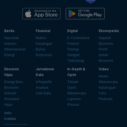
Berita
Finansial
Digital
Ekonopedia
Nasional
Makro
E-Commerce
Sejarah
Industri
Keuangan
Fintech
Ekonomi
Internasional
Bursa
Startup
Profil
Energi
Korporasi
Gadget
Istilah
Teknologi
Ekonomi
Ekonomi
Jurnalisme
In-Depth &
Video
Hijau
Data
Opini
News
Energi Baru
Infografik
Telaah
Wawancara
Ekonomi
Analisis
Opini
Katalogue
Sirkular
Cek Data
Wawancara
Foto
Investasi
Laporan
Podcast
Hijau
Khusus
Info
Indeks