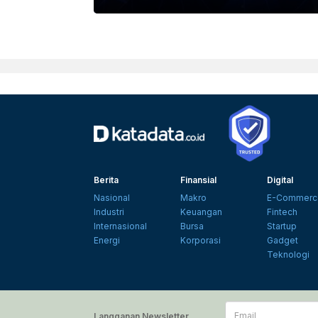
Berita
Finansial
Digital
Nasional
Makro
E-Commerc
Industri
Keuangan
Fintech
Internasional
Bursa
Startup
Energi
Korporasi
Gadget
Teknologi
Email
Langganan Newsletter