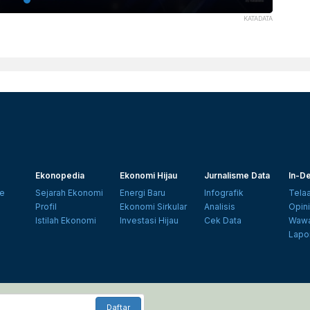
KATADATA
Ekonopedia
Ekonomi Hijau
Jurnalisme Data
In-De
e
Sejarah Ekonomi
Energi Baru
Infografik
Tela
Profil
Ekonomi Sirkular
Analisis
Opin
Istilah Ekonomi
Investasi Hijau
Cek Data
Wawa
Lapo
Daftar