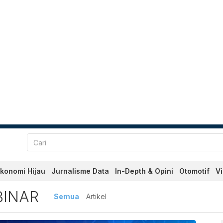
konomi Hijau
Jurnalisme Data
In-Depth & Opini
Otomotif
V
 Terbaru dan Terkini Hari
INAR
Semua
Artikel