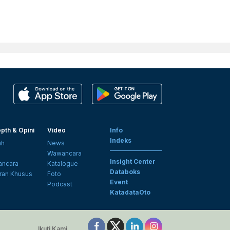
pth & Opini
Video
Info
Indeks
ah
News
i
Wawancara
Insight Center
ncara
Katalogue
Databoks
ran Khusus
Foto
Event
Podcast
KatadataOto
Ikuti Kami