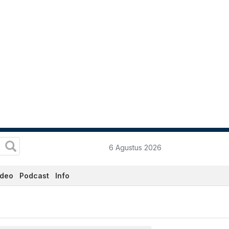
6 Agustus 2026
ideo
Podcast
Info
 Ini - Katadata.co.id