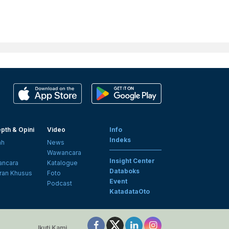
pth & Opini
Video
Info
Indeks
ah
News
i
Wawancara
Insight Center
ncara
Katalogue
Databoks
ran Khusus
Foto
Event
Podcast
KatadataOto
Ikuti Kami