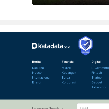
Berita
Finansial
Digital
Nasional
Makro
E-Commerc
Industri
Keuangan
Fintech
Internasional
Bursa
Startup
Energi
Korporasi
Gadget
Teknologi
Email
Langganan Newsletter