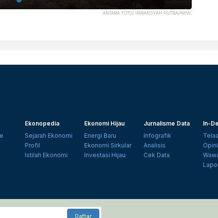
ANTARA FOTO/ IRWANSYAH PUTRA/AWW.
Ekonopedia
Ekonomi Hijau
Jurnalisme Data
In-De
e
Sejarah Ekonomi
Energi Baru
Infografik
Tela
Profil
Ekonomi Sirkular
Analisis
Opin
Istilah Ekonomi
Investasi Hijau
Cek Data
Wawa
Lapo
Daftar