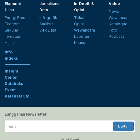
Ekonomi
Jurnalisme
In-Depth &
Video
Hijau
Data
Opini
News
Energi Baru
Infografik
Telaah
Wawancara
Ekonomi
Analisis
Opini
Katalogue
Sirkular
Cek Data
Wawancara
Foto
Investasi
Laporan
Podcast
Hijau
Khusus
Info
Indeks
Insight
Center
Databoks
Event
KatadataOto
Langganan Newsletter
Email
Daftar
Ikuti Kami