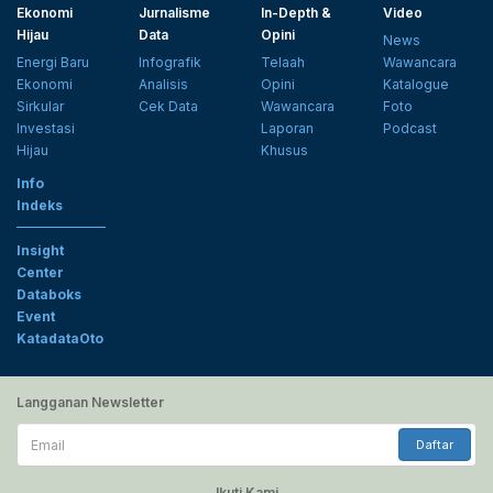
Ekonomi
Jurnalisme
In-Depth &
Video
Hijau
Data
Opini
News
Energi Baru
Infografik
Telaah
Wawancara
Ekonomi
Analisis
Opini
Katalogue
Sirkular
Cek Data
Wawancara
Foto
Investasi
Laporan
Podcast
Hijau
Khusus
Info
Indeks
Insight
Center
Databoks
Event
KatadataOto
Langganan Newsletter
Email
Daftar
Ikuti Kami