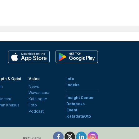
pth & Opini
Video
Info
Indeks
ah
News
i
Wawancara
Insight Center
ncara
Katalogue
Databoks
ran Khusus
Foto
Event
Podcast
KatadataOto
Ikuti Kami