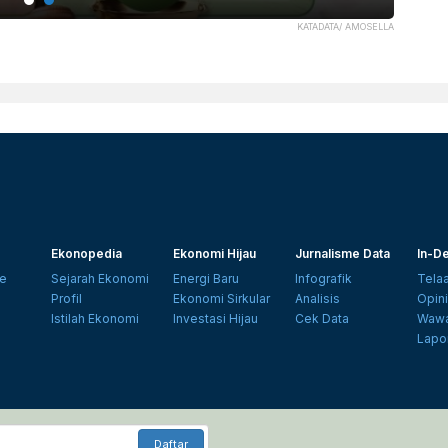
KATADATA/ AMOSELLA
Ekonopedia
Ekonomi Hijau
Jurnalisme Data
In-De
e
Sejarah Ekonomi
Energi Baru
Infografik
Tela
Profil
Ekonomi Sirkular
Analisis
Opin
Istilah Ekonomi
Investasi Hijau
Cek Data
Wawa
Lapo
Daftar