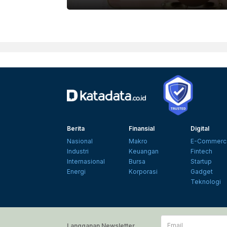
KATADATA/BINTAN INSANI
Berita
Finansial
Digital
Nasional
Makro
E-Commerc
Industri
Keuangan
Fintech
Internasional
Bursa
Startup
Energi
Korporasi
Gadget
Teknologi
Email
Langganan Newsletter