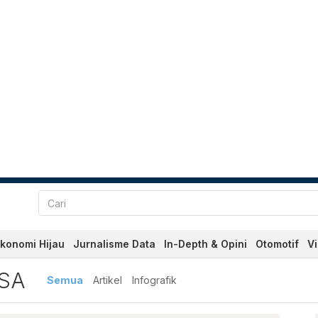
konomi Hijau
Jurnalisme Data
In-Depth & Opini
Otomotif
V
Terbaru dan Terkini Hari I
SA
Semua
Artikel
Infografik