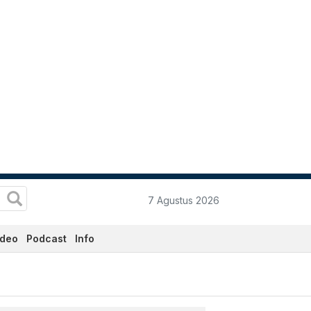
7 Agustus 2026
ideo
Podcast
Info
ni - Katadata.co.id