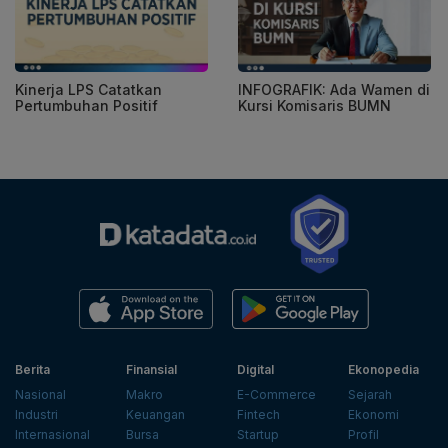
Kinerja LPS Catatkan
INFOGRAFIK: Ada Wamen di
Pertumbuhan Positif
Kursi Komisaris BUMN
Berita
Finansial
Digital
Ekonopedia
Nasional
Makro
E-Commerce
Sejarah
Industri
Keuangan
Fintech
Ekonomi
Internasional
Bursa
Startup
Profil