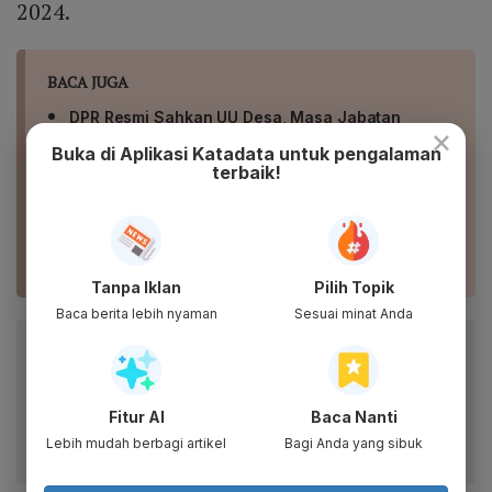
2024.
BACA JUGA
DPR Resmi Sahkan UU Desa, Masa Jabatan
×
Kepala Desa hingga 16 Tahun
Buka di Aplikasi Katadata untuk pengalaman
terbaik!
Deretan Janji Capres - Cawapres, Makan Gratis
hingga Dana Desa Rp 5 M
INFOGRAFIK: Asal Usul Kerugian Rp271 Triliun
Korupsi Timah
Tanpa Iklan
Pilih Topik
Baca berita lebih nyaman
Sesuai minat Anda
Baca artikel ini lewat aplikasi mobile.
Dapatkan pengalaman membaca lebih nyaman dan nikmati
fitur menarik lainnya lewat aplikasi mobile Katadata.
Fitur AI
Baca Nanti
Lebih mudah berbagi artikel
Bagi Anda yang sibuk