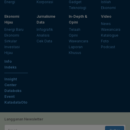
Energi
Korporasi
Gadget
Istilah
Teknologi
Ekonomi
Ekonomi
Jurnalisme
In-Depth &
Video
Hijau
Data
Opini
News
Energi Baru
Infografik
Telaah
Wawancara
Ekonomi
Analisis
Opini
Katalogue
Sirkular
Cek Data
Wawancara
Foto
Investasi
Laporan
Podcast
Hijau
Khusus
Info
Indeks
Insight
Center
Databoks
Event
KatadataOto
Langganan Newsletter
Email