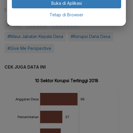
Buka di Aplikasi
Editor:
Aria W. Yudhistira
Tetap di Browser
#Desa
#uu desa
#Dana Desa
#Masa Jabatan Kepala Desa
#Korupsi Dana Desa
#Give Me Perspective
CEK JUGA DATA INI