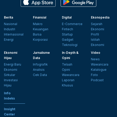
Berita
Finansial
Digital
Ekonopedia
Nasional
Makro
E-Commerce
Sejarah
Industri
Keuangan
Fintech
Ekonomi
Internasional
Bursa
Startup
Profil
Energi
Korporasi
Gadget
Istilah
Teknologi
Ekonomi
Ekonomi
Jurnalisme
In-Depth &
Video
Hijau
Data
Opini
News
Energi Baru
Infografik
Telaah
Wawancara
Ekonomi
Analisis
Opini
Katalogue
Sirkular
Cek Data
Wawancara
Foto
Investasi
Laporan
Podcast
Hijau
Khusus
Info
Indeks
Insight
Center