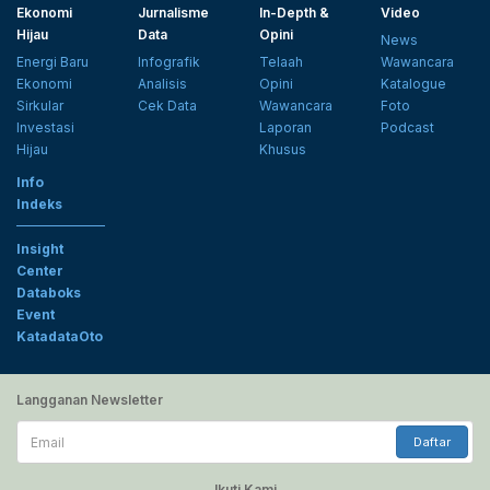
Ekonomi
Jurnalisme
In-Depth &
Video
Hijau
Data
Opini
News
Energi Baru
Infografik
Telaah
Wawancara
Ekonomi
Analisis
Opini
Katalogue
Sirkular
Cek Data
Wawancara
Foto
Investasi
Laporan
Podcast
Hijau
Khusus
Info
Indeks
Insight
Center
Databoks
Event
KatadataOto
Langganan Newsletter
Email
Daftar
Ikuti Kami