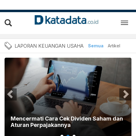
Berita laporan keuangan u
LAPORAN KEUANGAN USAHA
Semua
Artikel
Mencermati Cara Cek Dividen Saham dan
Aturan Perpajakannya