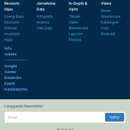
Ekonomi
Jurnalisme
In-Depth &
Video
Hijau
Data
Opini
News
Energi Baru
Infografik
Telaah
Wawancara
Ekonomi
Analisis
Opini
Katalogue
Sirkular
Cek Data
Wawancara
Foto
Investasi
Laporan
Podcast
Hijau
Khusus
Info
Indeks
Insight
Center
Databoks
Event
KatadataOto
Langganan Newsletter
Email
Daftar
Ikuti Kami