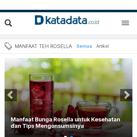
Berita Manfaat Teh Rosella
MANFAAT TEH ROSELLA
Semua
Artikel
Manfaat Bunga Rosella untuk Kesehatan
dan Tips Mengonsumsinya