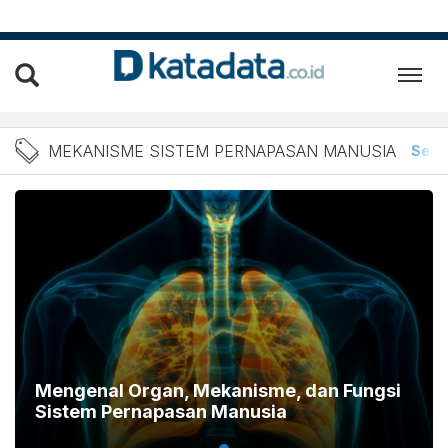
Berita Mekanisme Sistem 
MEKANISME SISTEM PERNAPASAN MANUSIA
Sem
Mengenal Organ, Mekanisme, dan Fungsi
Sistem Pernapasan Manusia