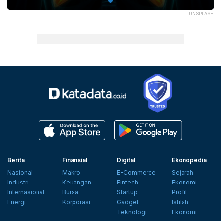
UNSPLASH
Berita
Finansial
Digital
Ekonopedia
Nasional
Makro
E-Commerce
Sejarah
Industri
Keuangan
Fintech
Ekonomi
Internasional
Bursa
Startup
Profil
Energi
Korporasi
Gadget
Istilah
Teknologi
Ekonomi