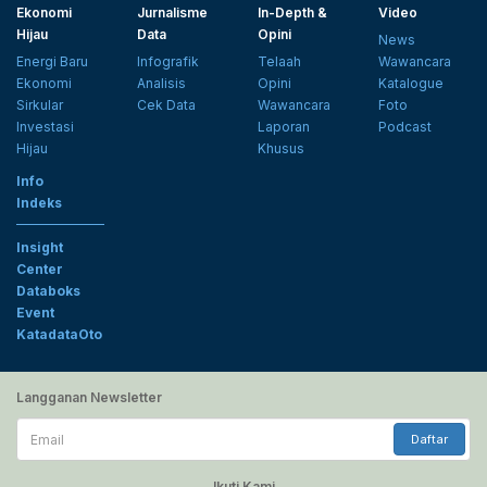
Ekonomi
Jurnalisme
In-Depth &
Video
Hijau
Data
Opini
News
Energi Baru
Infografik
Telaah
Wawancara
Ekonomi
Analisis
Opini
Katalogue
Sirkular
Cek Data
Wawancara
Foto
Investasi
Laporan
Podcast
Hijau
Khusus
Info
Indeks
Insight
Center
Databoks
Event
KatadataOto
Langganan Newsletter
Email
Daftar
Ikuti Kami