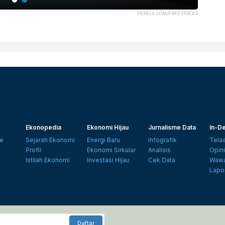
PEXELS.COM/FREESTOCKS
Ekonopedia
Ekonomi Hijau
Jurnalisme Data
In-De
e
Sejarah Ekonomi
Energi Baru
Infografik
Tela
Profil
Ekonomi Sirkular
Analisis
Opin
Istilah Ekonomi
Investasi Hijau
Cek Data
Wawa
Lapo
Daftar