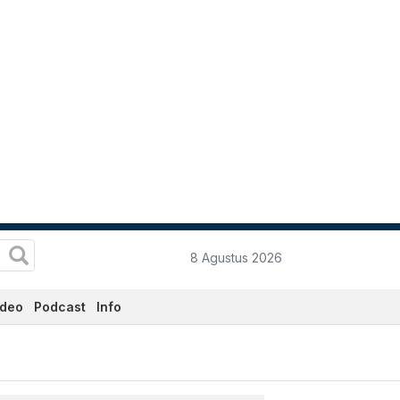
8 Agustus 2026
ideo
Podcast
Info
kini Hari Ini - Katadata.