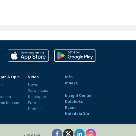
pth & Opini
Video
Info
Indeks
ah
News
i
Wawancara
Insight Center
ncara
Katalogue
Databoks
ran Khusus
Foto
Event
Podcast
KatadataOto
Ikuti Kami