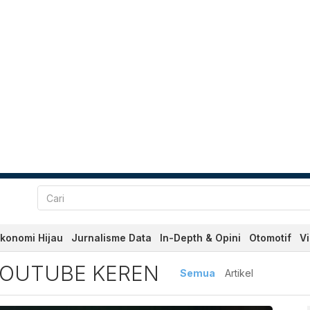
konomi Hijau
Jurnalisme Data
In-Depth & Opini
Otomotif
V
ube Keren Terbaru dan Ter
OUTUBE KEREN
Semua
Artikel