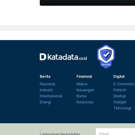
PEXELS.COM
Berita
Finansial
Digital
Nasional
Makro
E-Commerc
Industri
Keuangan
Fintech
Internasional
Bursa
Startup
Energi
Korporasi
Gadget
Teknologi
Email
Langganan Newsletter