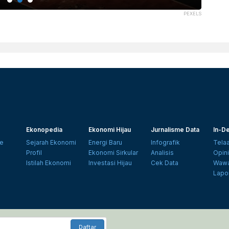
PEXELS
Ekonopedia
Ekonomi Hijau
Jurnalisme Data
In-De
e
Sejarah Ekonomi
Energi Baru
Infografik
Tela
Profil
Ekonomi Sirkular
Analisis
Opin
Istilah Ekonomi
Investasi Hijau
Cek Data
Wawa
Lapo
Daftar