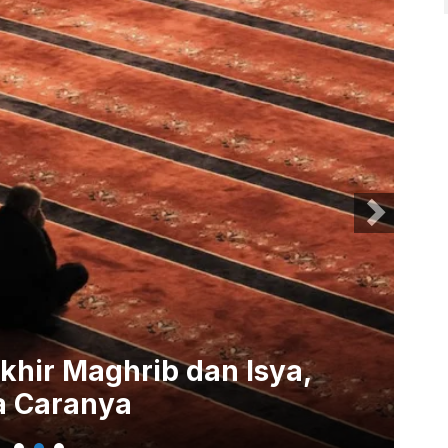
khir Maghrib dan Isya,
Ni
a Caranya
Pe