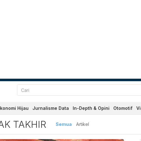
konomi Hijau
Jurnalisme Data
In-Depth & Opini
Otomotif
V
akhir Terbaru dan Terkini 
AK TAKHIR
Semua
Artikel