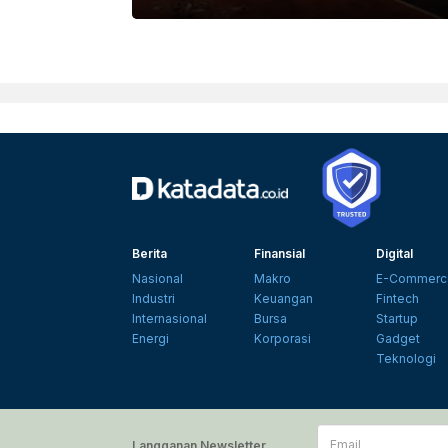
PEXELS
Berita
Finansial
Digital
Nasional
Makro
E-Commerc
Industri
Keuangan
Fintech
Internasional
Bursa
Startup
Energi
Korporasi
Gadget
Teknologi
Email
Langganan Newsletter