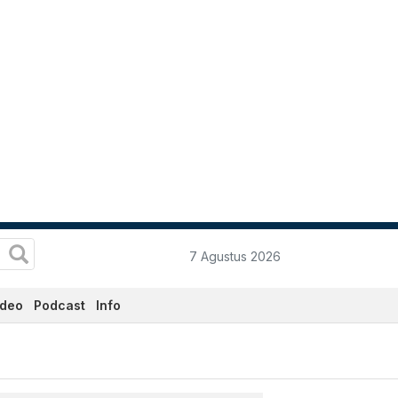
7 Agustus 2026
ideo
Podcast
Info
Hari Ini - Katadata.co.id