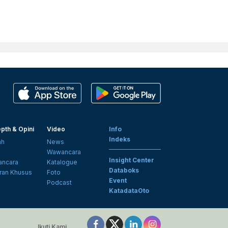
pth & Opini
Video
Info
Indeks
ah
News
i
Wawancara
Insight Center
ncara
Katalogue
Databoks
ran Khusus
Foto
Event
Podcast
KatadataOto
Ikuti Kami