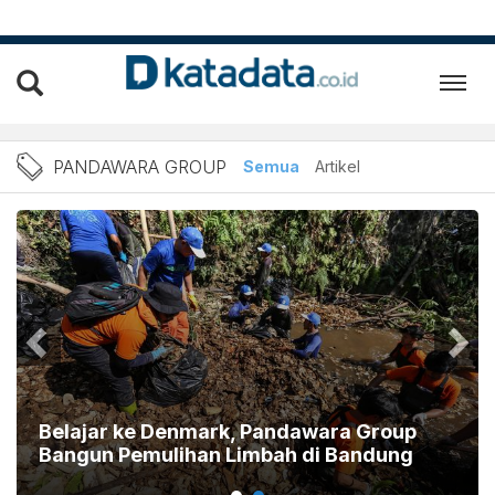
Berita Pandawara Group Te
PANDAWARA GROUP
Semua
Artikel
Belajar ke Denmark, Pandawara Group
Bangun Pemulihan Limbah di Bandung