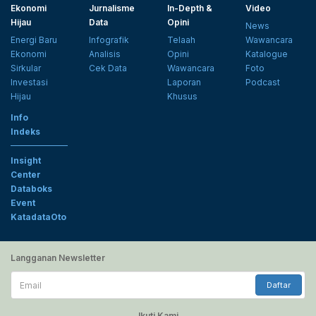
Ekonomi
Jurnalisme
In-Depth &
Video
Hijau
Data
Opini
News
Energi Baru
Infografik
Telaah
Wawancara
Ekonomi
Analisis
Opini
Katalogue
Sirkular
Cek Data
Wawancara
Foto
Investasi
Laporan
Podcast
Hijau
Khusus
Info
Indeks
Insight
Center
Databoks
Event
KatadataOto
Langganan Newsletter
Email
Daftar
Ikuti Kami