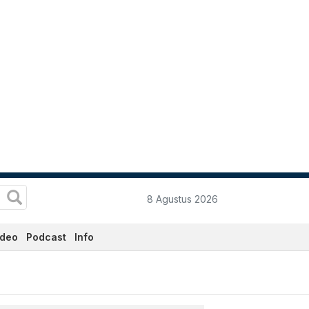
8 Agustus 2026
ideo
Podcast
Info
Hari Ini - Katadata.co.id