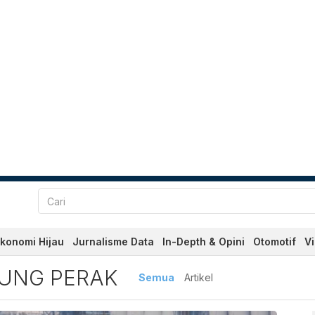
konomi Hijau
Jurnalisme Data
In-Depth & Opini
Otomotif
V
Perak Terbaru dan Terkini 
UNG PERAK
Semua
Artikel