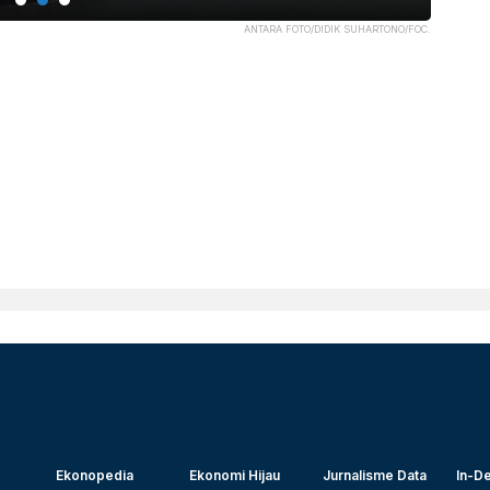
ANTARA FOTO/DIDIK SUHARTONO/FOC.
Ekonopedia
Ekonomi Hijau
Jurnalisme Data
In-De