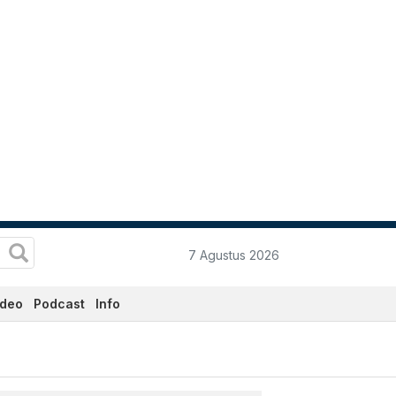
7 Agustus 2026
ideo
Podcast
Info
i - Katadata.co.id