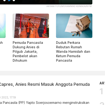
ANTARA FOTO/MUHAMMAD ADIMAJA/NYM.
ah
Pemuda Pancasila
Duduk Perkara
Dukung Anies di
Rebutan Rumah
Pilgub Jakarta,
Wanda Hamidah dan
Pembelot akan
Ketum Pemuda
Dihukum
Pancasila
AR
 Capres, Anies Resmi Masuk Anggota Pemuda
 2022, 17.19
 Pancasila (PP) Yapto Soerjosoemarno menginstruksikan