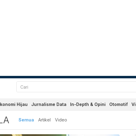
konomi Hijau
Jurnalisme Data
In-Depth & Opini
Otomotif
V
erbaru dan Terkini Hari In
LA
Semua
Artikel
Video