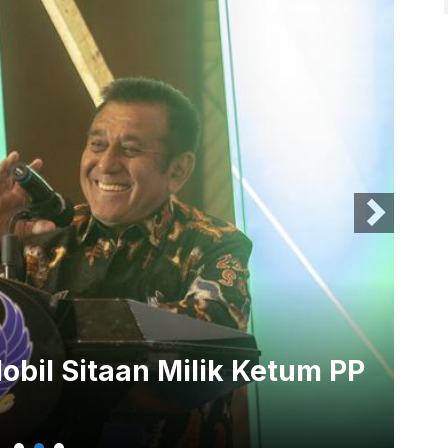
bil Sitaan Milik Ketum PP
KP
Ke