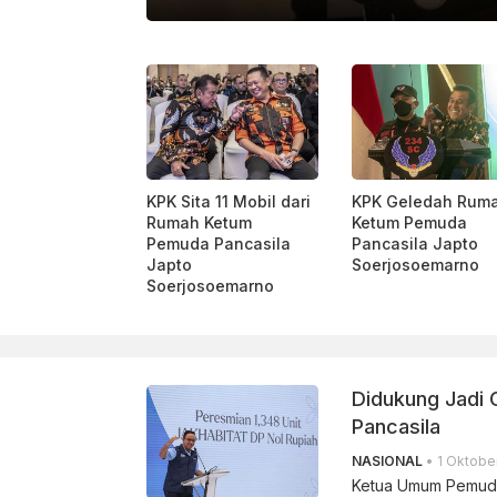
TA AYUNINGTYAS I KATADATA
KPK Sita 11 Mobil dari
KPK Geledah Rum
Rumah Ketum
Ketum Pemuda
Pemuda Pancasila
Pancasila Japto
Japto
Soerjosoemarno
Soerjosoemarno
Didukung Jadi
Pancasila
NASIONAL
• 1 Oktober
Ketua Umum Pemuda