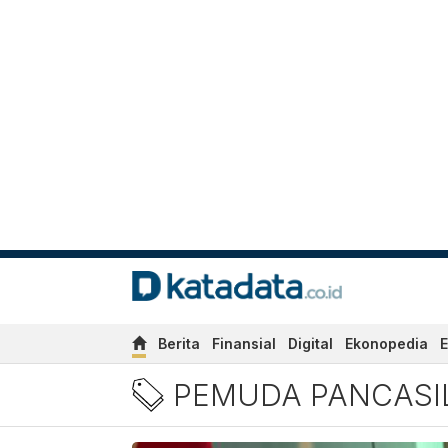
Berita
Finansial
Digital
Ekonopedia
E
Berita Pemuda pancasila T
PEMUDA PANCASI