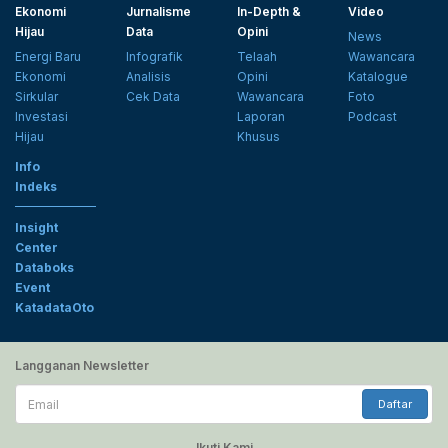
Ekonomi
Jurnalisme
In-Depth &
Video
Hijau
Data
Opini
News
Energi Baru
Infografik
Telaah
Wawancara
Ekonomi
Analisis
Opini
Katalogue
Sirkular
Cek Data
Wawancara
Foto
Investasi
Laporan
Podcast
Hijau
Khusus
Info
Indeks
Insight
Center
Databoks
Event
KatadataOto
Langganan Newsletter
Email
Daftar
Ikuti Kami