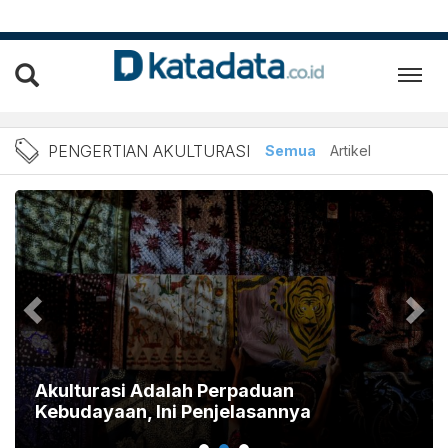
Berita Pengertian Akultura
PENGERTIAN AKULTURASI
Semua
Artikel
Akulturasi Adalah Perpaduan
Kebudayaan, Ini Penjelasannya