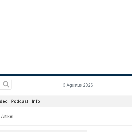
6 Agustus 2026
ideo
Podcast
Info
an Terkini Hari Ini - Kata
Artikel