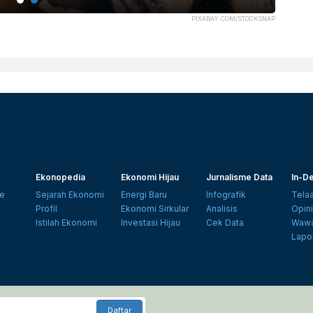
PIXABAY.COM/STOCKSNAP
Ekonopedia
Ekonomi Hijau
Jurnalisme Data
In-De
e
Sejarah Ekonomi
Energi Baru
Infografik
Tela
Profil
Ekonomi Sirkular
Analisis
Opin
Istilah Ekonomi
Investasi Hijau
Cek Data
Wawa
Lapo
Daftar