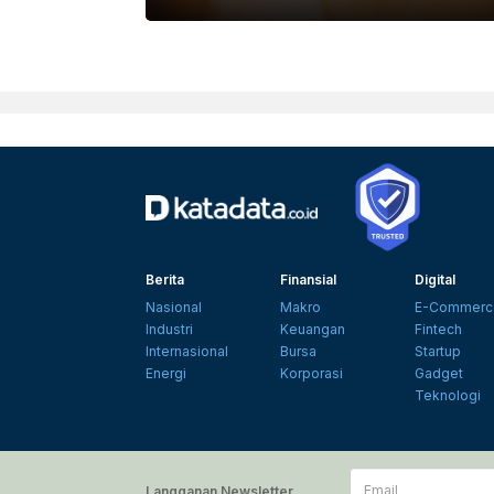
UNSPLASH
Berita
Finansial
Digital
Nasional
Makro
E-Commerc
Industri
Keuangan
Fintech
Internasional
Bursa
Startup
Energi
Korporasi
Gadget
Teknologi
Email
Langganan Newsletter