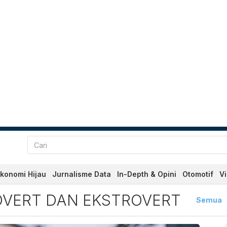
konomi Hijau
Jurnalisme Data
In-Depth & Opini
Otomotif
V
t Dan Ekstrovert Terbaru d
OVERT DAN EKSTROVERT
Semua