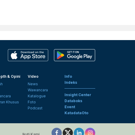
pth & Opini
Video
Info
Indeks
ah
News
i
Wawancara
Insight Center
ncara
Katalogue
Databoks
ran Khusus
Foto
Event
Podcast
KatadataOto
Ikuti Kami