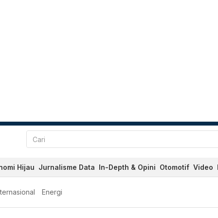
nomi Hijau
Jurnalisme Data
In-Depth & Opini
Otomotif
Video
nternasional
Energi