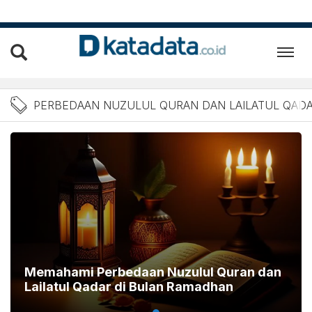
Berita Perbedaan Nuzulul 
PERBEDAAN NUZULUL QURAN DAN LAILATUL QAD
Memahami Perbedaan Nuzulul Quran dan
Lailatul Qadar di Bulan Ramadhan