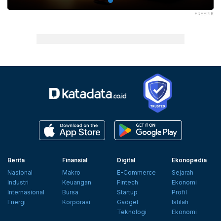
FREEPIK
Berita
Finansial
Digital
Ekonopedia
Nasional
Makro
E-Commerce
Sejarah
Industri
Keuangan
Fintech
Ekonomi
Internasional
Bursa
Startup
Profil
Energi
Korporasi
Gadget
Istilah
Teknologi
Ekonomi