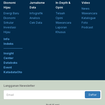
Ekonomi
Jurnalisme
In-Depth &
Video
Hijau
Data
Opini
News
Energi Baru
Infografik
Telaah
Wawancara
Ekonomi
Analisis
Opini
Katalogue
Sirkular
Cek Data
Wawancara
Foto
Investasi
Laporan
Podcast
Hijau
Khusus
Info
Indeks
Insight
Center
Databoks
Event
KatadataOto
Langganan Newsletter
Email
Daftar
Ikuti Kami