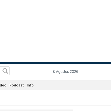
8 Agustus 2026
ideo
Podcast
Info
Katadata.co.id