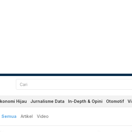
konomi Hijau
Jurnalisme Data
In-Depth & Opini
Otomotif
V
ru dan Terkini Hari Ini - 
Semua
Artikel
Video