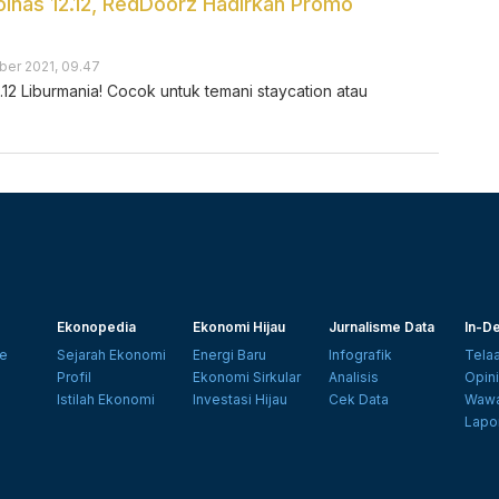
lnas 12.12, RedDoorz Hadirkan Promo
er 2021, 09.47
12 Liburmania! Cocok untuk temani staycation atau
Ekonopedia
Ekonomi Hijau
Jurnalisme Data
In-De
e
Sejarah Ekonomi
Energi Baru
Infografik
Tela
Profil
Ekonomi Sirkular
Analisis
Opin
Istilah Ekonomi
Investasi Hijau
Cek Data
Wawa
Lapo