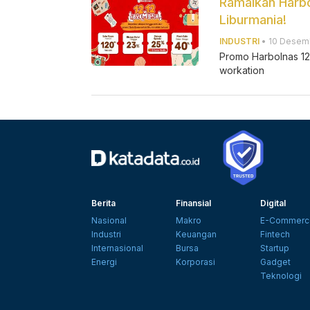
Ramaikan Harbo
Liburmania!
INDUSTRI
• 10 Desemb
Promo Harbolnas 12.
workation
Berita
Finansial
Digital
Nasional
Makro
E-Commerc
Industri
Keuangan
Fintech
Internasional
Bursa
Startup
Energi
Korporasi
Gadget
Teknologi