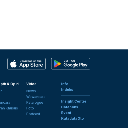
pth & Opini
Video
Info
Indeks
ah
News
i
Wawancara
Insight Center
ncara
Katalogue
Databoks
ran Khusus
Foto
Event
Podcast
KatadataOto