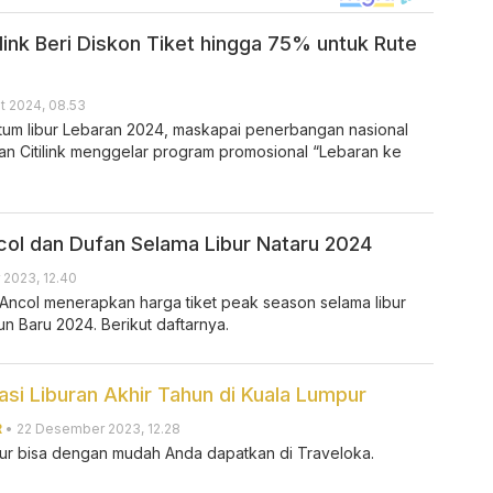
link Beri Diskon Tiket hingga 75% untuk Rute
t 2024, 08.53
m libur Lebaran 2024, maskapai penerbangan nasional
an Citilink menggelar program promosional “Lebaran ke
col dan Dufan Selama Libur Nataru 2024
2023, 12.40
Ancol menerapkan harga tiket peak season selama libur
n Baru 2024. Berikut daftarnya.
asi Liburan Akhir Tahun di Kuala Lumpur
R
• 22 Desember 2023, 12.28
pur bisa dengan mudah Anda dapatkan di Traveloka.