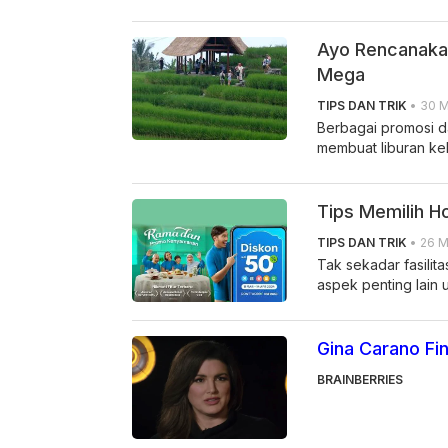
Ayo Rencanakan
Mega
TIPS DAN TRIK
• 30 M
Berbagai promosi d
membuat liburan ke
Tips Memilih H
TIPS DAN TRIK
• 26 M
Tak sekadar fasilit
aspek penting lain 
Gina Carano Fi
BRAINBERRIES