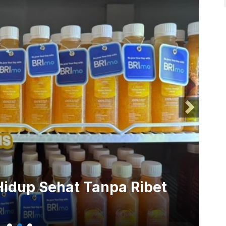
 Ini Bisa Bikin Kamu Fokus
Tr
adat
H