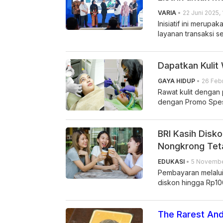
VARIA
• 22 Juni 2025, 
Inisiatif ini merupa
layanan transaksi s
Dapatkan Kulit
GAYA HIDUP
• 26 Febr
Rawat kulit dengan 
dengan Promo Spesi
BRI Kasih Disko
Nongkrong Tet
EDUKASI
• 5 Novembe
Pembayaran melalui
diskon hingga Rp10
The Rarest And