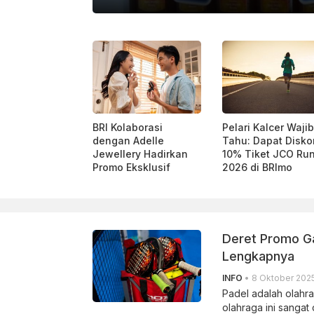
DOK. BRI
BRI Kolaborasi
Pelari Kalcer Wajib
dengan Adelle
Tahu: Dapat Disko
Jewellery Hadirkan
10% Tiket JCO Ru
Promo Eksklusif
2026 di BRImo
Deret Promo Ga
Lengkapnya
INFO
• 8 Oktober 2025
Padel adalah olahra
olahraga ini sangat