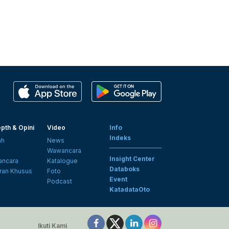
pth & Opini
Video
Info
Indeks
ah
News
i
Wawancara
Insight Center
ncara
Katalogue
Databoks
ran Khusus
Foto
Event
Podcast
KatadataOto
Ikuti Kami