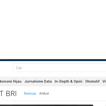
konomi Hijau
Jurnalisme Data
In-Depth & Opini
Otomotif
V
 Terbaru dan Terkini Hari 
 BRI
Semua
Artikel