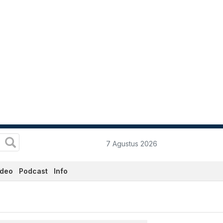
7 Agustus 2026
ideo
Podcast
Info
Ini - Katadata.co.id