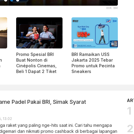
ISTIMEWA
Promo Spesial BRI
BRI Ramaikan USS
n
Buat Nonton di
Jakarta 2025 Tebar
n
Cinépolis Cinemas,
Promo untuk Pecinta
Beli 1 Dapat 2 Tiket
Sneakers
AR
me Padel Pakai BRI, Simak Syarat
, 13.02
ga raket yang paling nge-hits saat ini. Cari tahu mengapa
 digemari dan nikmati promo cashback di berbagai lapangan