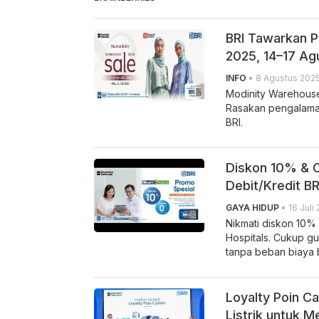
BRI Tawarkan P
2025, 14–17 Ag
INFO
• 8 Agustus 2025,
Modinity Warehouse 
Rasakan pengalaman 
BRI.
Diskon 10% & C
Debit/Kredit BR
GAYA HIDUP
• 16 Juli 
Nikmati diskon 10% 
Hospitals. Cukup gu
tanpa beban biaya b
Loyalty Poin Ca
Listrik untuk M