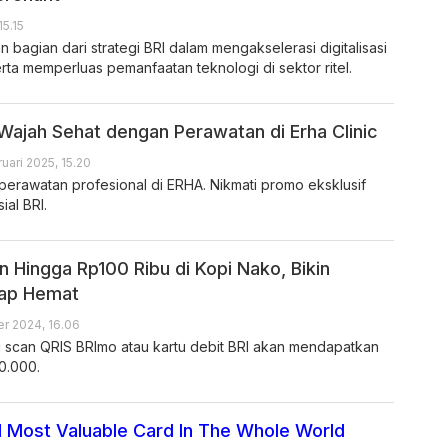
15.15
kan bagian dari strategi BRI dalam mengakselerasi digitalisasi
erta memperluas pemanfaatan teknologi di sektor ritel.
 Wajah Sehat dengan Perawatan di Erha Clinic
uari 2025, 15.20
perawatan profesional di ERHA. Nikmati promo eksklusif
al BRI.
n Hingga Rp100 Ribu di Kopi Nako, Bikin
ap Hemat
r 2024, 16.06
 scan QRIS BRImo atau kartu debit BRI akan mendapatkan
0.000.
 Most Valuable Card In The Whole World