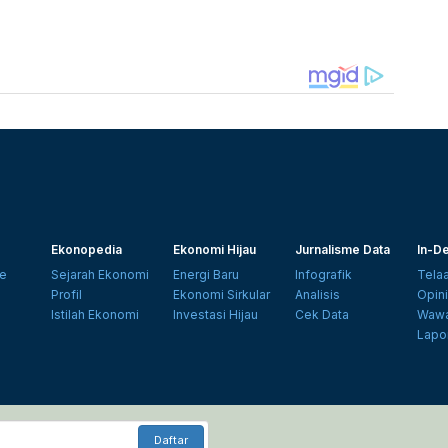
Ekonopedia
Ekonomi Hijau
Jurnalisme Data
In-De
e
Sejarah Ekonomi
Energi Baru
Infografik
Tela
Profil
Ekonomi Sirkular
Analisis
Opin
Istilah Ekonomi
Investasi Hijau
Cek Data
Wawa
Lapo
Daftar