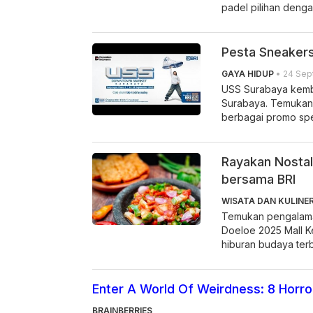
padel pilihan deng
Pesta Sneakers
GAYA HIDUP
• 24 Sep
USS Surabaya kemba
Surabaya. Temukan 
berbagai promo spes
Rayakan Nostal
bersama BRI
WISATA DAN KULINE
Temukan pengalama
Doeloe 2025 Mall K
hiburan budaya terb
Enter A World Of Weirdness: 8 Horr
BRAINBERRIES