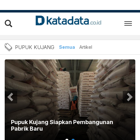
Berita Pupuk Kujang Terba
PUPUK KUJANG
Semua
Artikel
Pupuk Kujang Siapkan Pembangunan
Pabrik Baru