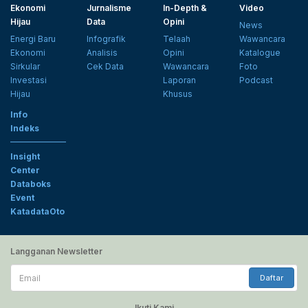
Ekonomi
Jurnalisme
In-Depth &
Video
Hijau
Data
Opini
News
Energi Baru
Infografik
Telaah
Wawancara
Ekonomi
Analisis
Opini
Katalogue
Sirkular
Cek Data
Wawancara
Foto
Investasi
Laporan
Podcast
Hijau
Khusus
Info
Indeks
Insight
Center
Databoks
Event
KatadataOto
Langganan Newsletter
Email
Daftar
Ikuti Kami