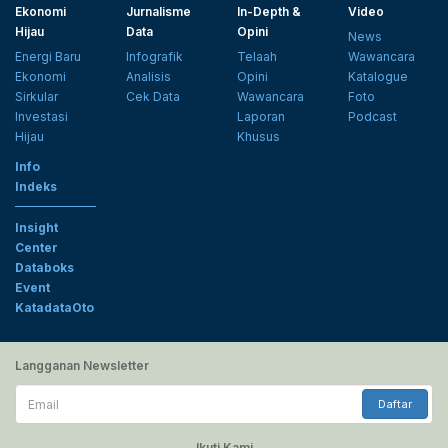
Ekonomi
Jurnalisme
In-Depth &
Video
Hijau
Data
Opini
News
Energi Baru
Infografik
Telaah
Wawancara
Ekonomi
Analisis
Opini
Katalogue
Sirkular
Cek Data
Wawancara
Foto
Investasi
Laporan
Podcast
Hijau
Khusus
Info
Indeks
Insight
Center
Databoks
Event
KatadataOto
Langganan Newsletter
Email
Daftar
Ikuti Kami