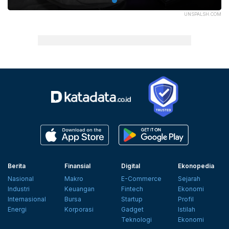
UNSPALSH.COM
Berita
Finansial
Digital
Ekonopedia
Nasional
Makro
E-Commerce
Sejarah
Industri
Keuangan
Fintech
Ekonomi
Internasional
Bursa
Startup
Profil
Energi
Korporasi
Gadget
Istilah
Teknologi
Ekonomi