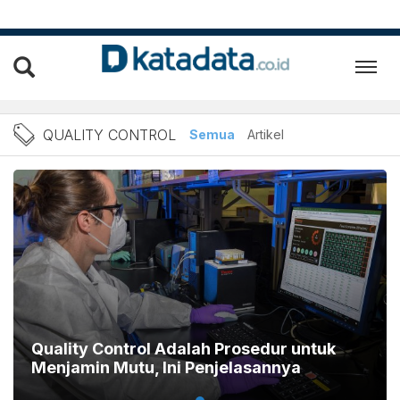
Berita Quality Control Ter
QUALITY CONTROL
Semua
Artikel
Quality Control Adalah Prosedur untuk
Menjamin Mutu, Ini Penjelasannya