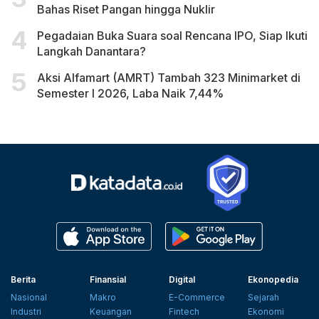
Bahas Riset Pangan hingga Nuklir
Pegadaian Buka Suara soal Rencana IPO, Siap Ikuti
Langkah Danantara?
Aksi Alfamart (AMRT) Tambah 323 Minimarket di
Semester I 2026, Laba Naik 7,44%
Berita
Finansial
Digital
Ekonopedia
Nasional
Makro
E-Commerce
Sejarah
Industri
Keuangan
Fintech
Ekonomi