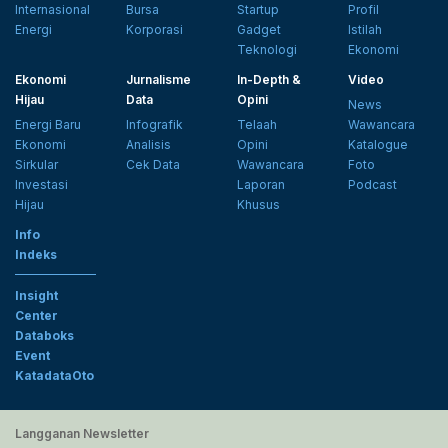
Internasional
Bursa
Startup
Profil
Energi
Korporasi
Gadget
Istilah
Teknologi
Ekonomi
Ekonomi
Jurnalisme
In-Depth &
Video
Hijau
Data
Opini
News
Energi Baru
Infografik
Telaah
Wawancara
Ekonomi
Analisis
Opini
Katalogue
Sirkular
Cek Data
Wawancara
Foto
Investasi
Laporan
Podcast
Hijau
Khusus
Info
Indeks
Insight
Center
Databoks
Event
KatadataOto
Langganan Newsletter