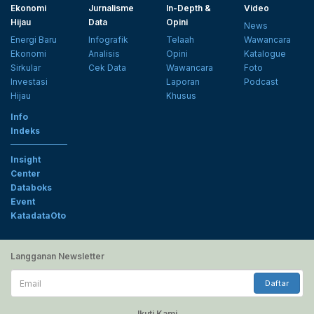
Ekonomi
Jurnalisme
In-Depth &
Video
Hijau
Data
Opini
News
Energi Baru
Infografik
Telaah
Wawancara
Ekonomi
Analisis
Opini
Katalogue
Sirkular
Cek Data
Wawancara
Foto
Investasi
Laporan
Podcast
Hijau
Khusus
Info
Indeks
Insight
Center
Databoks
Event
KatadataOto
Langganan Newsletter
Email
Daftar
Ikuti Kami