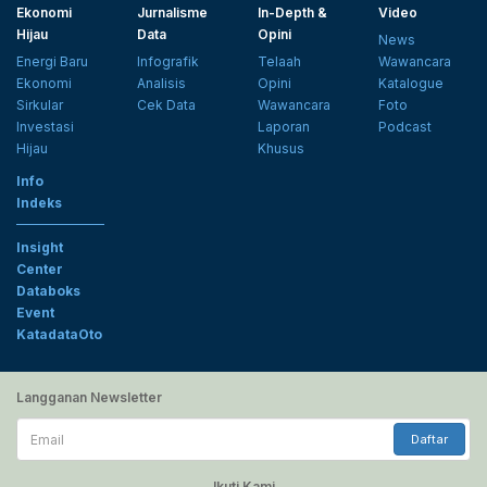
Ekonomi
Jurnalisme
In-Depth &
Video
Hijau
Data
Opini
News
Energi Baru
Infografik
Telaah
Wawancara
Ekonomi
Analisis
Opini
Katalogue
Sirkular
Cek Data
Wawancara
Foto
Investasi
Laporan
Podcast
Hijau
Khusus
Info
Indeks
Insight
Center
Databoks
Event
KatadataOto
Langganan Newsletter
Email
Daftar
Ikuti Kami