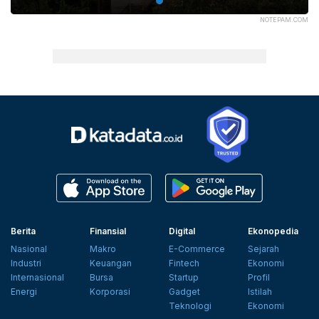
NOTEPAM.COM
Berita
Finansial
Digital
Ekonopedia
Nasional
Makro
E-Commerce
Sejarah
Industri
Keuangan
Fintech
Ekonomi
Internasional
Bursa
Startup
Profil
Energi
Korporasi
Gadget
Istilah
Teknologi
Ekonomi