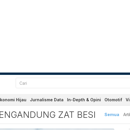
konomi Hijau
Jurnalisme Data
In-Depth & Opini
Otomotif
V
ndung Zat Besi Terbaru da
ENGANDUNG ZAT BESI
Semua
Art