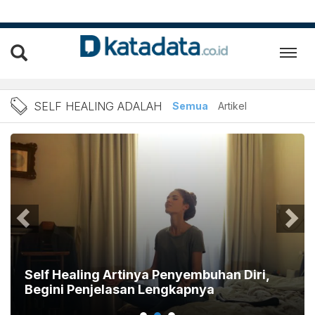
Berita Self Healing Adalah
SELF HEALING ADALAH
Semua
Artikel
Self Healing Artinya Penyembuhan Diri,
Begini Penjelasan Lengkapnya