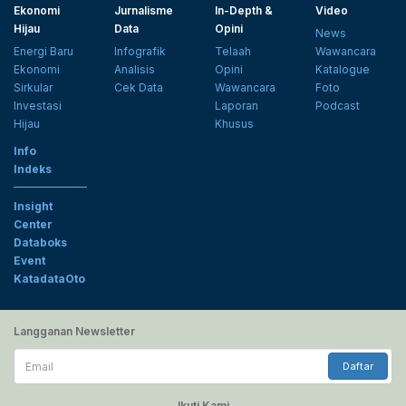
Ekonomi
Jurnalisme
In-Depth &
Video
Hijau
Data
Opini
News
Energi Baru
Infografik
Telaah
Wawancara
Ekonomi
Analisis
Opini
Katalogue
Sirkular
Cek Data
Wawancara
Foto
Investasi
Laporan
Podcast
Hijau
Khusus
Info
Indeks
Insight
Center
Databoks
Event
KatadataOto
Langganan Newsletter
Email
Daftar
Ikuti Kami